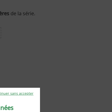
ères
de la série.
inuer sans accepter
nnées