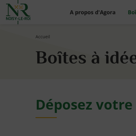
Retour à l'accueil
A propos d'Agora
Boî
Page d'accueil du site
Accueil
Boîtes à idé
Déposez votre i