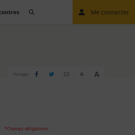
Me connecter
contres
Cliquer pour afficher le formulaire
A
A
Partager
Partager sur Facebook
Partager sur Twitter
Partager par e-mail
Réduire
Agrandir
*Champs obligatoires