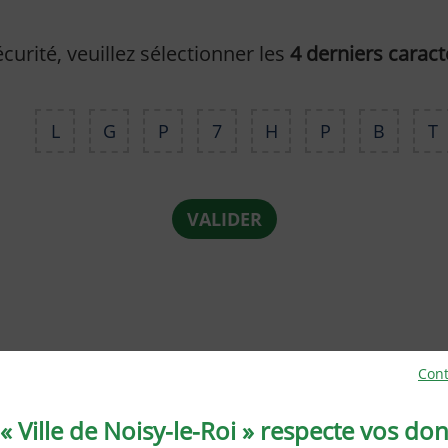
curité, veuillez sélectionner les
4 derniers caract
L
G
P
7
H
P
B
T
VALIDER
Cont
« Ville de Noisy-le-Roi » respecte vos do