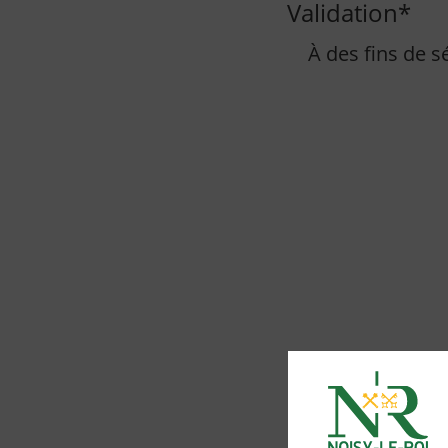
Validation
*
À des fins de sé